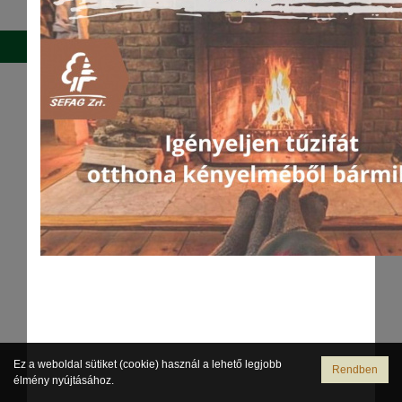
Postafiók dolgozóknak
Váltás teljes verzióra
Ez a weboldal sütiket (cookie) használ a lehető legjobb
Rendben
élmény nyújtásához.