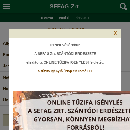
SEFAG Zrt.
magyar
english
deutsch
UNSERE FIRMA
X
Allgemeine Informationen
Tisztelt Vásárlónk!
A SEFAG Zrt. SZÁNTÓDI ERDÉSZETE
Forstwirtschaft
elindította ONLINE TŰZIFA IGÉNYLÉSI felületét
.
Jagdwirtschaft
A tűzifa igénylő űrlap elérhető ITT.
Naturschutz bei uns
Holzverarbeitung
Unsere Valeurs
vissza